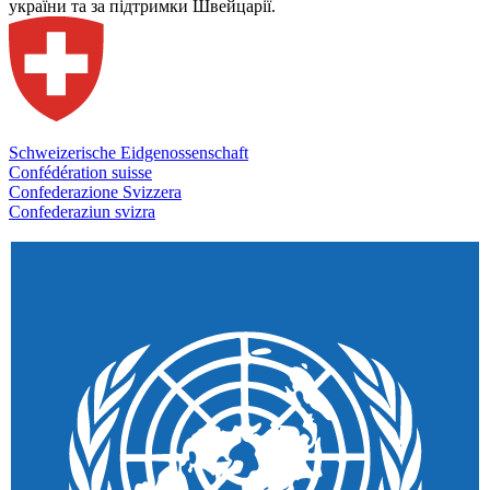
україни та за підтримки Швейцарії.
Schweizerische Eidgenossenschaft
Confédération suisse
Confederazione Svizzera
Confederaziun svizra