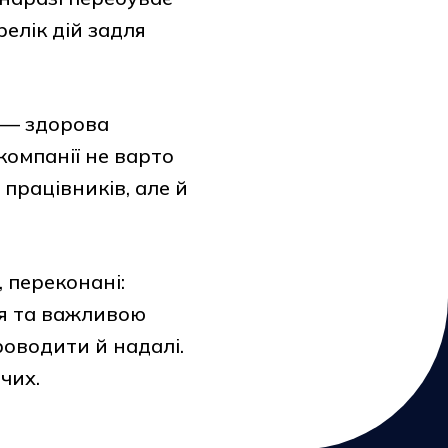
елік дій задля
а — здорова
компанії не варто
працівників, але й
, переконані:
ня та важливою
роводити й надалі.
чих.