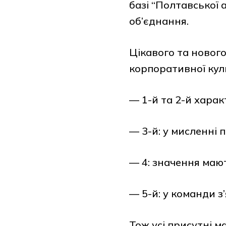
базі “Полтавської 
об’єднання.
Цікавого та нового
корпоративної кул
— 1-й та 2-й харак
— 3-й: у мисленні 
— 4: значення мают
— 5-й: у команди з
Тож усі присутні м