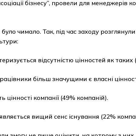
асоціації бізнесу”, провели для менеджерів к
 було чимало. Так, під час заходу розглянули 
ьтури:
теризується відсутністю цінностей як таких 
працівники більш значущими є власні цінност
ь цінності компанії (49% компаній).
’являється вищий сенс існування (22% компан
али змогу не лише оцінити, на котрому з них