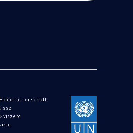
 Eidgenossenschaft
uisse
Svizzera
vizra