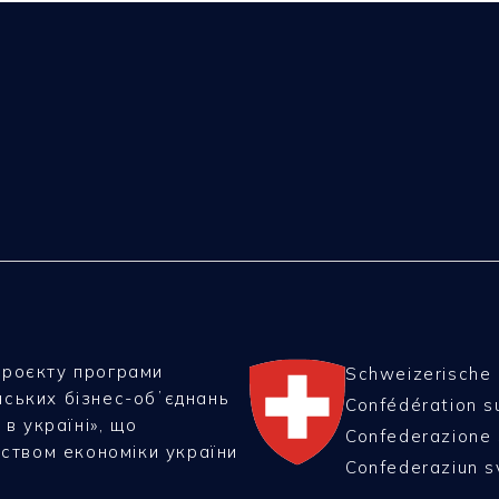
проєкту програми
Schweizerische
нських бізнес-обʼєднань
Confédération s
 в україні», що
Confederazione 
рством економіки україни
Confederaziun s