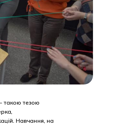
— такою тезою
рка,
ацій. Навчання, на