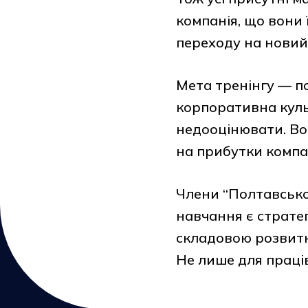
компанія, що вони 
переходу на новий
Мета тренінгу — п
корпоративна куль
недооцінювати. Во
на прибутки компан
Члени “Полтавської 
навчання є страте
складовою розвитку
Не лише для праців