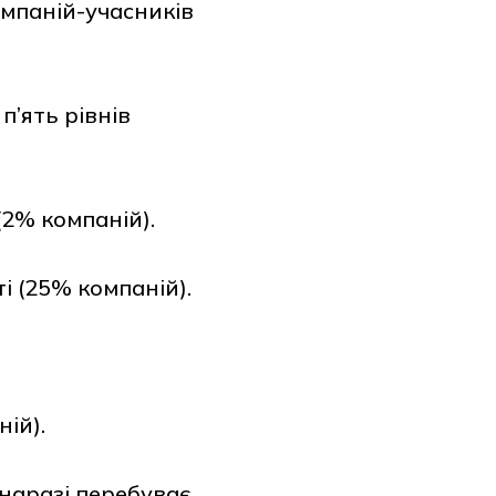
омпаній-учасників
п’ять рівнів
(2% компаній).
і (25% компаній).
ій).
 наразі перебуває