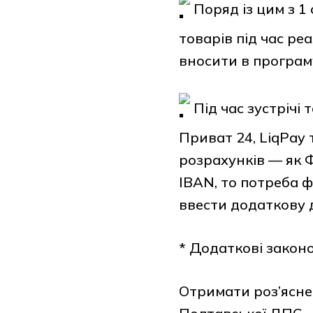
Поряд із цим з 1
товарів під час ре
вносити в програм
Під час зустрічі
Приват 24, LiqPay 
розрахунків — як 
IBAN, то потреба ф
ввести додаткову 
* Додаткові закон
Отримати роз’ясне