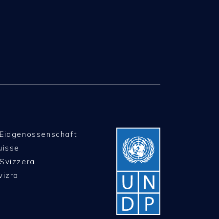
 Eidgenossenschaft
uisse
Svizzera
vizra