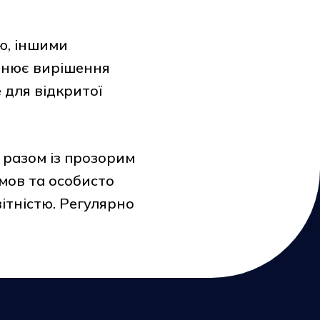
ою, іншими
днює вирішення
е для відкритої
 разом із прозорим
мов та особисто
ітністю. Регулярно