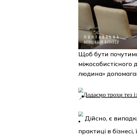
Щоб бути почутими
міжособистісного д
людина» допомагаю
Д͇о͇д͇а͇є͇м͇о͇ ͇т͇р͇о͇х͇и͇ ͇т͇е͇з͇ ͇і͇
Дійсно, є випадк
практиці в бізнесі