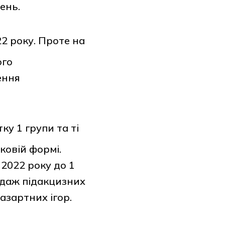
ень.
2 року. Проте на
ого
ення
у 1 групи та ті
ковій формі.
 2022 року до 1
одаж підакцизних
азартних ігор.