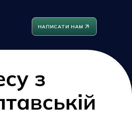
НАПИСАТИ НАМ
есу з
тавській