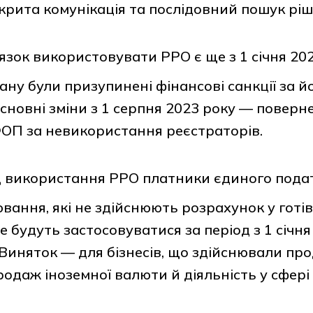
крита комунікація та послідовний пошук ріш
зок використовувати РРО є ще з 1 січня 202
ану були призупинені фінансові санкції за й
сновні зміни з 1 серпня 2023 року — поверн
ФОП за невикористання реєстраторів.
 використання РРО платники єдиного податк
вання, які не здійснюють розрахунок у готів
не будуть застосовуватися за період з 1 січня
 Виняток — для бізнесів, що здійснювали пр
родаж іноземної валюти й діяльність у сфері 