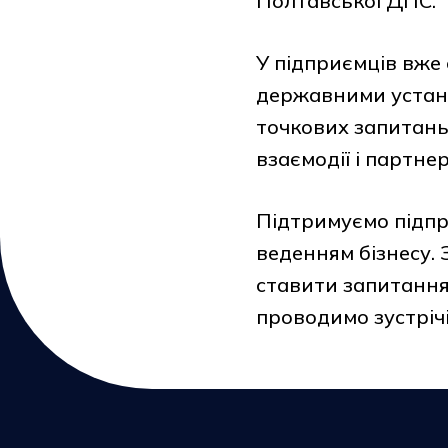
Полтавської ДПС.
У підприємців вже 
державними устан
точкових запитань 
взаємодії і партне
Підтримуємо підпри
веденням бізнесу.
ставити запитання
проводимо зустрічі