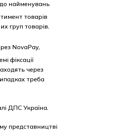
одо найменувань
ортимент товарів
х груп товарів.
ерез NovaPay,
мі фіксації
аходять через
випадках треба
лі ДПС Україна.
му представництві