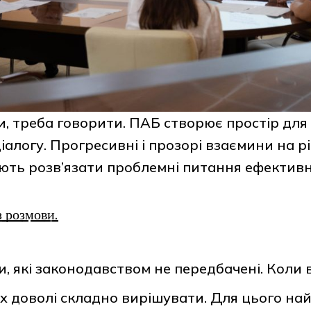
, треба говорити. ПАБ створює простір для
іалогу. Прогресивні і прозорі взаємини на р
ть розв’язати проблемні питання ефективн
з͇ ͇р͇о͇з͇м͇о͇в͇и͇.
и, які законодавством не передбачені. Коли
, їх доволі складно вирішувати. Для цього на