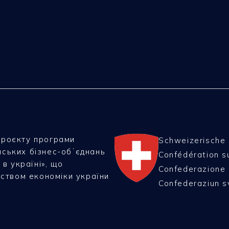
проєкту програми
Schweizerische
нських бізнес-обʼєднань
Confédération s
 в україні», що
Confederazione 
рством економіки україни
Confederaziun s