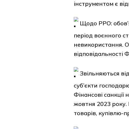
інструментом є від
Щодо РРО: обов’я
період воєнного ст
невикористання. О
відповідальності 
Звільняються від
суб’єкти господарю
Фінансові санкції 
жовтня 2023 року.
товарів, купівлю-п