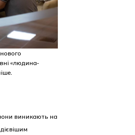
 нового
івні «людина-
іше.
 вони виникають на
йдієвішим