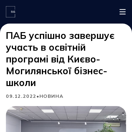
ПАБ успішно завершує
ГОЛОВНА
участь в освітній
ПРО ПАБ
ПОДІЇ ТА НОВИНИ
програмі від Києво-
Могилянської бізнес-
НАПИСАТИ НАМ
школи
09.12.2022
•
НОВИНА
Наші контакти
м. Полтава, вул. Конституції, 13
+38 (066) 812 71 53
pab.poltava@gmail.com