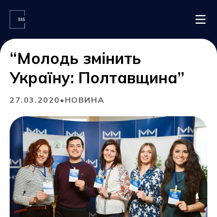
“Молодь змінить
ГОЛОВНА
Україну: Полтавщина”
ПРО ПАБ
ПОДІЇ ТА НОВИНИ
27.03.2020
•
НОВИНА
НАПИСАТИ НАМ
Наші контакти
м. Полтава, вул. Конституції, 13
+38 (066) 812 71 53
pab.poltava@gmail.com