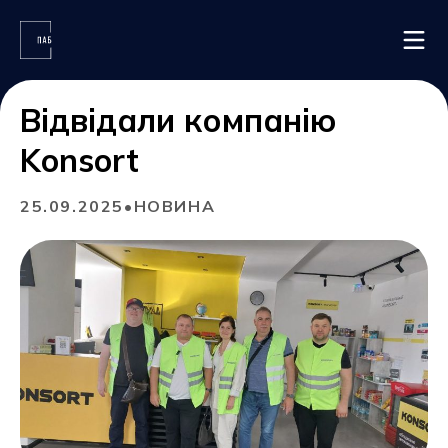
Відвідали компанію
ГОЛОВНА
Konsort
ПРО ПАБ
ПОДІЇ ТА НОВИНИ
25.09.2025
•
НОВИНА
НАПИСАТИ НАМ
Наші контакти
м. Полтава, вул. Конституції, 13
+38 (066) 812 71 53
pab.poltava@gmail.com