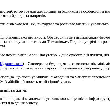
дистриб’ютор товарів для догляду за будинком та особистої гігі
есятки брендів та напрямів.
и бізнес-моделі, яку вибудував та розвиває власник української
а підприємницької діяльності. Обговорили це з австрійським фе
 та застосуванні «системи Тимошівка». Під час зустрічі він роз
тві.
м нас познайомив Сергій Лагутенко. Дещо суб’єктивні пункти, які 
 Кудашевский
) – 7-поверхова будівля, яка є самодостатнім міні-м
 зручності та стилізований простір – спеціально створений для р
 споруда, що поєднує минуле, сьогодення та майбутнє єврейського
абу. Амбіційний проект, який гідний уваги.
дівництві житла.
чні, панорамні комплекси з унікальною концепцією. Інфраструкту
ття й ведення бізнесу.