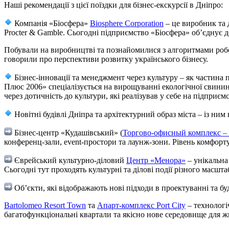
Наші рекомендації з цієї поїздки для бізнес-екскурсії в Дніпро:
Компанія «Біосфера»
Biosphere Corporation
– це виробник та 
Procter & Gamble. Сьогодні підприємство «Біосфера» об’єднує д
Побували на виробництві та познайомилися з алгоритмами робот
говорили про перспективи розвитку українського бізнесу.
Бізнес-інновації та менеджмент через культуру – як частин
Плюс 2006» спеціалізується на вирощуванні екологічної свинини
через дотичність до культури, які реалізував у себе на підприємс
Новітні будівлі Дніпра та архітектурний образ міста – із ни
Бізнес-центр «Кудашівський» (
Торгово-офисный комплекс –
конференц-зали, event-простори та лаунж-зони. Рівень комфорту,
Єврейський культурно-діловий
Центр «Менора»
– унікальна
Сьогодні тут проходять культурні та ділові події різного масшт
Об’єкти, які відображають нові підходи в проектуванні та бу
Bartolomeo Resort Town
та
Апарт-комплекс Port City
– технологі
багатофункціональні квартали та якісно нове середовище для жи