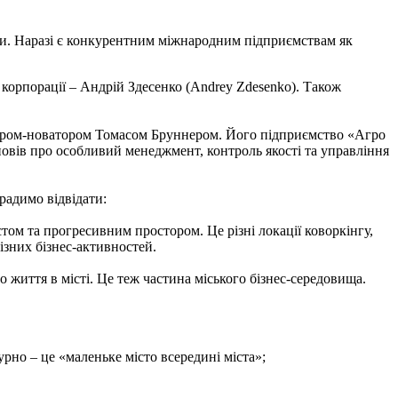
єни. Наразі є конкурентним міжнародним підприємствам як
 корпорації – Андрій Здесенко (Andrey Zdesenko). Також
рмером-новатором Томасом Бруннером. Його підприємство «Агро
повів про особливий менеджмент, контроль якості та управління
радимо відвідати:
істом та прогресивним простором. Це різні локації коворкінгу,
ізних бізнес-активностей.
 життя в місті. Це теж частина міського бізнес-середовища.
рно – це «маленьке місто всередині міста»;