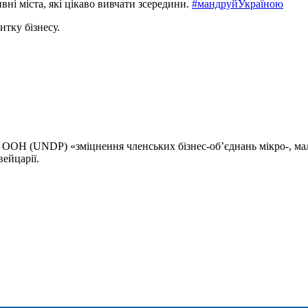
вні міста, які цікаво вивчати зсередини.
#мандруйУкраїною
итку бізнесу.
 ООН (UNDP) «зміцнення членських бізнес-обʼєднань мікро-, мали
вейцарії.